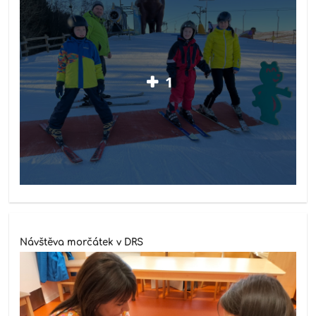
1
Návštěva morčátek v DRS