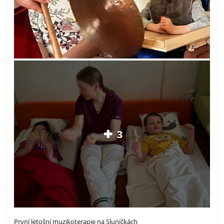
3
První letošní muzikoterapie na Sluníčkách