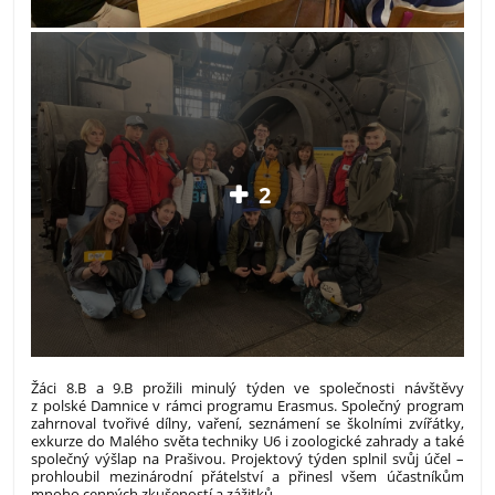
2
Žáci 8.B a 9.B prožili minulý týden ve společnosti návštěvy
z polské Damnice v rámci programu Erasmus. Společný program
zahrnoval tvořivé dílny, vaření, seznámení se školními zvířátky,
exkurze do Malého světa techniky U6 i zoologické zahrady a také
společný výšlap na Prašivou. Projektový týden splnil svůj účel –
prohloubil mezinárodní přátelství a přinesl všem účastníkům
mnoho cenných zkušeností a zážitků.