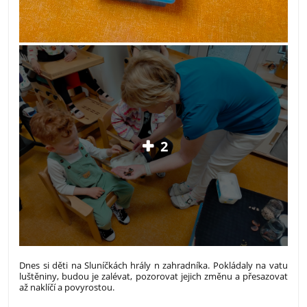
2
Dnes si děti na Sluníčkách hrály n zahradníka. Pokládaly na vatu
luštěniny, budou je zalévat, pozorovat jejich změnu a přesazovat
až naklíčí a povyrostou.