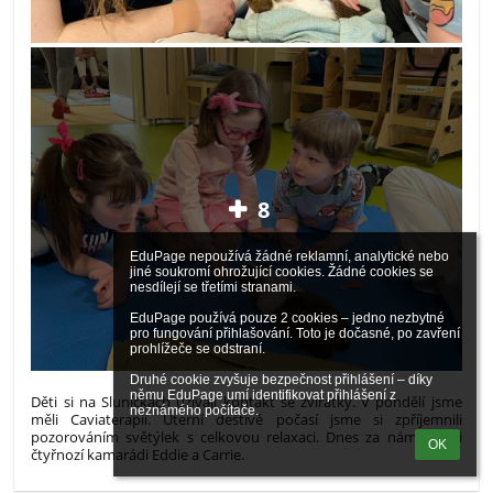
8
EduPage nepoužívá žádné reklamní, analytické nebo 
jiné soukromí ohrožující cookies. Žádné cookies se 
nesdílejí se třetími stranami.

EduPage používá pouze 2 cookies – jedno nezbytné 
pro fungování přihlašování. Toto je dočasné, po zavření 
prohlížeče se odstraní.

Druhé cookie zvyšuje bezpečnost přihlášení – díky 
němu EduPage umí identifikovat přihlášení z 
Děti si na Sluníčkách užívají kontakt se zvířátky. V pondělí jsme
neznámého počítače.
měli Caviaterapii. Úterní deštivé počasí jsme si zpříjemnili
pozorováním světýlek s celkovou relaxaci. Dnes za námi přijeli
OK
čtyřnozí kamarádi Eddie a Carrie.