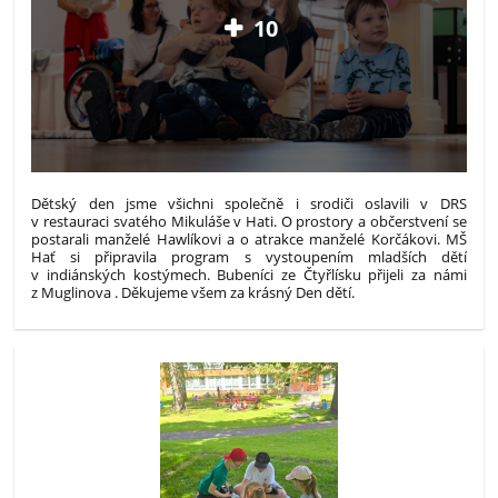
10
Dětský den jsme všichni společně i srodiči oslavili v DRS
v restauraci svatého Mikuláše v Hati. O prostory a občerstvení se
postarali manželé Hawlíkovi a o atrakce manželé Korčákovi. MŠ
Hať si připravila program s vystoupením mladších dětí
v indiánských kostýmech. Bubeníci ze Čtyřlísku přijeli za námi
z Muglinova . Děkujeme všem za krásný Den dětí.