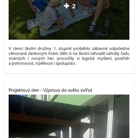
2
V rámci školní družiny 1. stupně proběhlo zábavné odpoledne
věnované deskovým hrám. Děti si na školní zahradě zahrály řadu
známých i nových her, procvičily si logické myšlení, postřeh
a pohotovost, trpělivost i spolupráci.
Projektový den - Výprava do světa zvířat