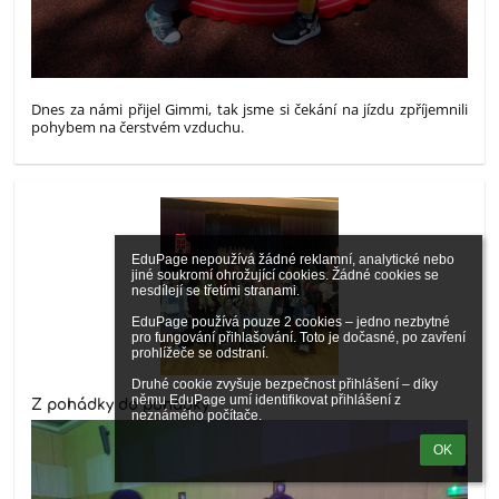
Dnes za námi přijel Gimmi, tak jsme si čekání na jízdu zpříjemnili
pohybem na čerstvém vzduchu.
EduPage nepoužívá žádné reklamní, analytické nebo 
jiné soukromí ohrožující cookies. Žádné cookies se 
nesdílejí se třetími stranami.

EduPage používá pouze 2 cookies – jedno nezbytné 
pro fungování přihlašování. Toto je dočasné, po zavření 
prohlížeče se odstraní.

Druhé cookie zvyšuje bezpečnost přihlášení – díky 
němu EduPage umí identifikovat přihlášení z 
Z pohádky do pohádky
neznámého počítače.
OK