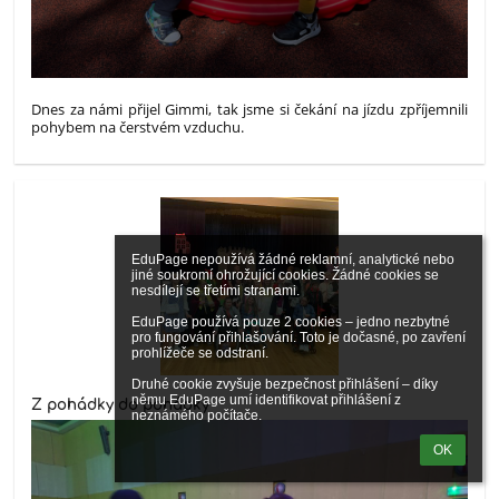
Dnes za námi přijel Gimmi, tak jsme si čekání na jízdu zpříjemnili
pohybem na čerstvém vzduchu.
EduPage nepoužívá žádné reklamní, analytické nebo 
jiné soukromí ohrožující cookies. Žádné cookies se 
nesdílejí se třetími stranami.

EduPage používá pouze 2 cookies – jedno nezbytné 
pro fungování přihlašování. Toto je dočasné, po zavření 
prohlížeče se odstraní.

Druhé cookie zvyšuje bezpečnost přihlášení – díky 
němu EduPage umí identifikovat přihlášení z 
Z pohádky do pohádky
neznámého počítače.
OK