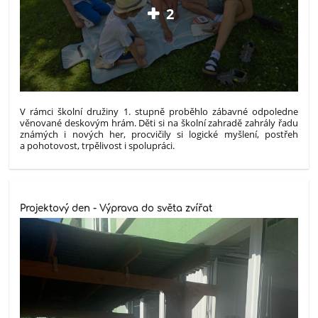
2
V rámci školní družiny 1. stupně proběhlo zábavné odpoledne
věnované deskovým hrám. Děti si na školní zahradě zahrály řadu
známých i nových her, procvičily si logické myšlení, postřeh
a pohotovost, trpělivost i spolupráci.
Projektový den - Výprava do světa zvířat