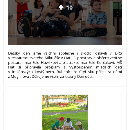
10
Dětský den jsme všichni společně i srodiči oslavili v DRS
v restauraci svatého Mikuláše v Hati. O prostory a občerstvení se
postarali manželé Hawlíkovi a o atrakce manželé Korčákovi. MŠ
Hať si připravila program s vystoupením mladších dětí
v indiánských kostýmech. Bubeníci ze Čtyřlísku přijeli za námi
z Muglinova . Děkujeme všem za krásný Den dětí.