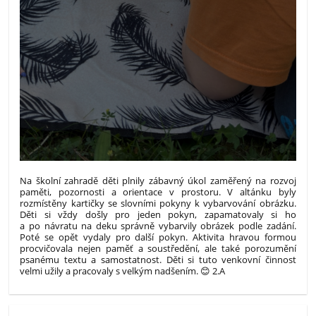
Na školní zahradě děti plnily zábavný úkol zaměřený na rozvoj
paměti, pozornosti a orientace v prostoru. V altánku byly
rozmístěny kartičky se slovními pokyny k vybarvování obrázku.
Děti si vždy došly pro jeden pokyn, zapamatovaly si ho
a po návratu na deku správně vybarvily obrázek podle zadání.
Poté se opět vydaly pro další pokyn. Aktivita hravou formou
procvičovala nejen paměť a soustředění, ale také porozumění
psanému textu a samostatnost. Děti si tuto venkovní činnost
velmi užily a pracovaly s velkým nadšením. 😊 2.A