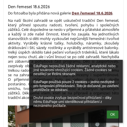
Den řemesel 18.6.2026
Do fotoalba byla přidána nová galerie
Den řemesel 18.6.2026
.
Na naší školní zahradě se opět uskutečnil tradiční Den řemesel,
který přinesl spoustu radosti, tvoření, pohybu i společných
zážitků. Celé dopoledne se neslo v příjemné a přátelské atmosféře
a každý si zde našel činnost, která ho zaujala. Na jednotlivých
stanovištích si děti mohly vyzkoušet nejrůznější řemeslné i tvořivé
aktivity. Vyráběly krásné tašky, holubičky, náramky, zkoušely
drátkování i šití, sázely rostlinky a vyráběly antistresové balonky.
Velký úspěch sklidilo také pečení voňavých trdelníků, které lákalo
nejen svou chutí, ale i vůní linoucí se po celé zahradě. Nechyběla
ani zábavná a pohybová část programu. Děti si zasportovaly,
zazpívaly oblíbené písničky při karaoke a společně si zatančily.
EduPage nepoužívá žádné reklamní, analytické nebo 
Velkou radost jim udělalo také malování na obličej, díky kterému
jiné soukromí ohrožující cookies. Žádné cookies se 
nesdílejí se třetími stranami.

se na zahradě objevili motýli, tygři, princezny i superhrdinové.
O příjemné občerstvení bylo po celou dobu také skvěle
EduPage používá pouze 2 cookies – jedno nezbytné 
postaráno. Celé dopoledne se vydařilo na jedničku. Bylo plné
pro fungování přihlašování. Toto je dočasné, po zavření 
smíchu, tvořivosti, nových zkušeností a krásných společných
prohlížeče se odstraní.

zážitků. Děkujeme všem, kteří se na přípravě a organizaci této
tradiční akce podíleli. Už teď se těšíme na další ročník!
Druhé cookie zvyšuje bezpečnost přihlášení – díky 
němu EduPage umí identifikovat přihlášení z 
neznámého počítače.
OK