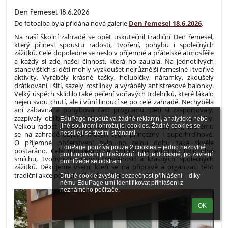
Den řemesel 18.6.2026
Do fotoalba byla přidána nová galerie
Den řemesel 18.6.2026
.
Na naší školní zahradě se opět uskutečnil tradiční Den řemesel,
který přinesl spoustu radosti, tvoření, pohybu i společných
zážitků. Celé dopoledne se neslo v příjemné a přátelské atmosféře
a každý si zde našel činnost, která ho zaujala. Na jednotlivých
stanovištích si děti mohly vyzkoušet nejrůznější řemeslné i tvořivé
aktivity. Vyráběly krásné tašky, holubičky, náramky, zkoušely
drátkování i šití, sázely rostlinky a vyráběly antistresové balonky.
Velký úspěch sklidilo také pečení voňavých trdelníků, které lákalo
nejen svou chutí, ale i vůní linoucí se po celé zahradě. Nechyběla
ani zábavná a pohybová část programu. Děti si zasportovaly,
zazpívaly oblíbené písničky při karaoke a společně si zatančily.
EduPage nepoužívá žádné reklamní, analytické nebo 
Velkou radost jim udělalo také malování na obličej, díky kterému
jiné soukromí ohrožující cookies. Žádné cookies se 
nesdílejí se třetími stranami.

se na zahradě objevili motýli, tygři, princezny i superhrdinové.
O příjemné občerstvení bylo po celou dobu také skvěle
EduPage používá pouze 2 cookies – jedno nezbytné 
postaráno. Celé dopoledne se vydařilo na jedničku. Bylo plné
pro fungování přihlašování. Toto je dočasné, po zavření 
smíchu, tvořivosti, nových zkušeností a krásných společných
prohlížeče se odstraní.

zážitků. Děkujeme všem, kteří se na přípravě a organizaci této
tradiční akce podíleli. Už teď se těšíme na další ročník!
Druhé cookie zvyšuje bezpečnost přihlášení – díky 
němu EduPage umí identifikovat přihlášení z 
neznámého počítače.
OK