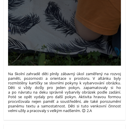
Na školní zahradě děti plnily zábavný úkol zaměřený na rozvoj
paměti, pozornosti a orientace v prostoru. V altánku byly
rozmístěny kartičky se slovními pokyny k vybarvování obrázku.
Děti si vždy došly pro jeden pokyn, zapamatovaly si ho
a po návratu na deku správně vybarvily obrázek podle zadání.
Poté se opět vydaly pro další pokyn. Aktivita hravou formou
procvičovala nejen paměť a soustředění, ale také porozumění
psanému textu a samostatnost. Děti si tuto venkovní činnost
velmi užily a pracovaly s velkým nadšením. 😊 2.A