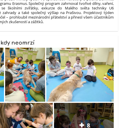
gramu Erasmus. Společný program zahrnoval tvořivé dílny, vaření,
 se školními zvířátky, exkurze do Malého světa techniky U6
ké zahrady a také společný výšlap na Prašivou. Projektový týden
 účel – prohloubil mezinárodní přátelství a přinesl všem účastníkům
ých zkušeností a zážitků.
nikdy neomrzí
8