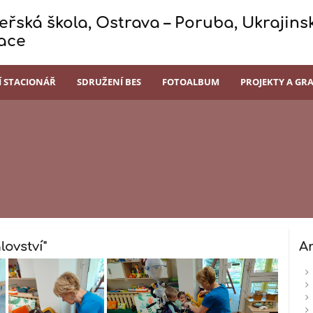
řská škola, Ostrava – Poruba, Ukrajinsk
ace
Í STACIONÁŘ
SDRUŽENÍ BES
FOTOALBUM
PROJEKTY A GR
ovství"
A