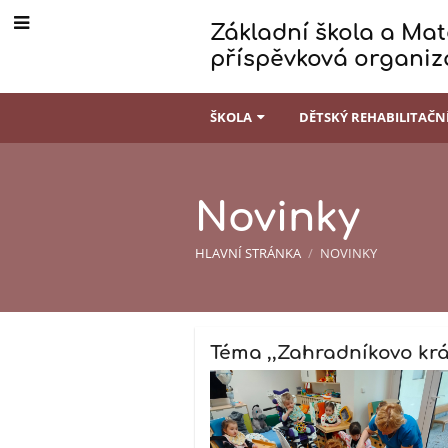
Základní škola a Mate
příspěvková organiz
ŠKOLA
DĚTSKÝ REHABILITAČN
Novinky
HLAVNÍ STRÁNKA
/
NOVINKY
Novinky
Téma ,,Zahradníkovo král