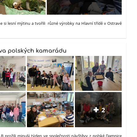
me si lesní mýtinu a tvořili různé výrobky na Hlavní třídě v Ostravě
va polských kamarádu
2
9.B prožili minulý týden ve společnosti návštěvy z polské Damnice