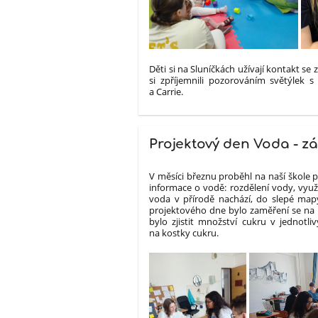
Děti si na Sluníčkách užívají kontakt se 
si zpříjemnili pozorováním světýlek s
a Carrie.
Projektový den Voda - zá
V měsíci březnu proběhl na naší škole p
informace o vodě: rozdělení vody, využi
voda v přírodě nachází, do slepé mapy
projektového dne bylo zaměření se na p
bylo zjistit množství cukru v jednotli
na kostky cukru.