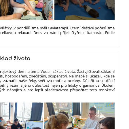
zvířátky. V pondělí jsme měli Caviaterapii. Úterní deštivé počasí jsme
 celkovou relaxaci. Dnes za námi přijeli čtyřnozí kamarádi Eddie
klad života
rojektový den na téma Voda - základ života. Žáci zjišťovali základní
tí, hospodaření, znečištění, skupenství. Na mapě si ukázali, kde se
 zaznačili naše řeky, světová moře a oceány. Důležitou součástí
itný režim a jeho důležitost nejen pro lidský organismus. Úkolem
vých nápojích a pro lepší představivost přepočítat toto množství