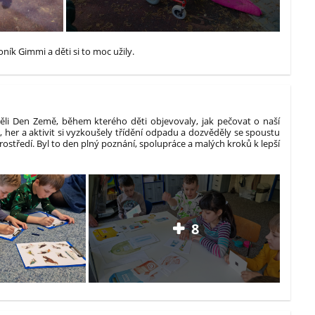
oník Gimmi a děti si to moc užily.
ěli Den Země, během kterého děti objevovaly, jak pečovat o naší
 her a aktivit si vyzkoušely třídění odpadu a dozvěděly se spoustu
ostředí. Byl to den plný poznání, spolupráce a malých kroků k lepší
8