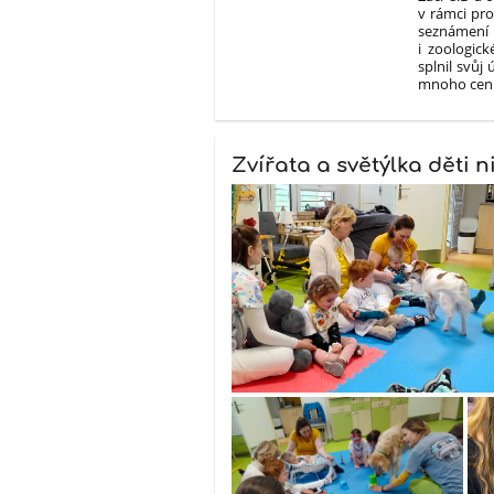
v rámci pro
seznámení
i zoologic
splnil svůj
mnoho cenn
Zvířata a světýlka děti 