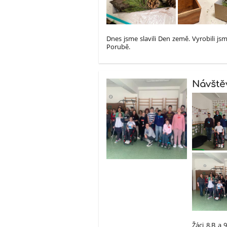
Dnes jsme slavili Den země. Vyrobili js
Porubě.
Návště
Žáci 8.B a 