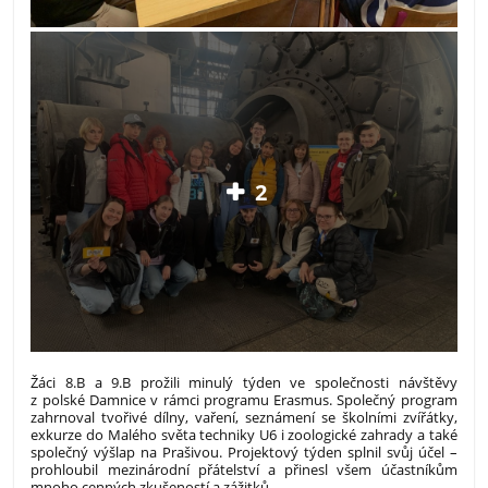
2
Žáci 8.B a 9.B prožili minulý týden ve společnosti návštěvy
z polské Damnice v rámci programu Erasmus. Společný program
zahrnoval tvořivé dílny, vaření, seznámení se školními zvířátky,
exkurze do Malého světa techniky U6 i zoologické zahrady a také
společný výšlap na Prašivou. Projektový týden splnil svůj účel –
prohloubil mezinárodní přátelství a přinesl všem účastníkům
mnoho cenných zkušeností a zážitků.