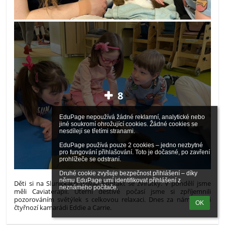
8
EduPage nepoužívá žádné reklamní, analytické nebo 
jiné soukromí ohrožující cookies. Žádné cookies se 
nesdílejí se třetími stranami.

EduPage používá pouze 2 cookies – jedno nezbytné 
pro fungování přihlašování. Toto je dočasné, po zavření 
prohlížeče se odstraní.

Druhé cookie zvyšuje bezpečnost přihlášení – díky 
němu EduPage umí identifikovat přihlášení z 
Děti si na Sluníčkách užívají kontakt se zvířátky. V pondělí jsme
neznámého počítače.
měli Caviaterapii. Úterní deštivé počasí jsme si zpříjemnili
pozorováním světýlek s celkovou relaxaci. Dnes za námi přijeli
OK
čtyřnozí kamarádi Eddie a Carrie.