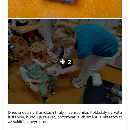
2
Dnes si děti na Sluníčkách hrály n zahradníka. Pokládaly na vatu
luštěniny, budou je zalévat, pozorovat jejich změnu a přesazovat
až naklíčí a povyrostou.