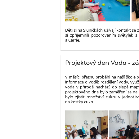
Děti si na Sluníčkách užívají kontakt se 
si zpříjemnili pozorováním světýlek s
a Carrie.
Projektový den Voda - zá
V měsíci březnu proběhl na naší škole p
informace o vodě: rozdělení vody, využi
voda v přírodě nachází, do slepé mapy
projektového dne bylo zaměření se na p
bylo zjistit množství cukru v jednotli
na kostky cukru.