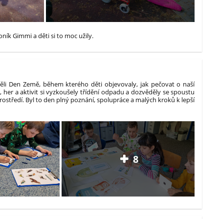
oník Gimmi a děti si to moc užily.
ěli Den Země, během kterého děti objevovaly, jak pečovat o naší
 her a aktivit si vyzkoušely třídění odpadu a dozvěděly se spoustu
ostředí. Byl to den plný poznání, spolupráce a malých kroků k lepší
8