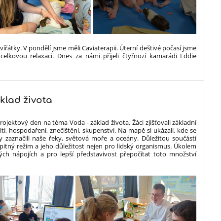
zvířátky. V pondělí jsme měli Caviaterapii. Úterní deštivé počasí jsme
 celkovou relaxaci. Dnes za námi přijeli čtyřnozí kamarádi Eddie
klad života
rojektový den na téma Voda - základ života. Žáci zjišťovali základní
tí, hospodaření, znečištění, skupenství. Na mapě si ukázali, kde se
 zaznačili naše řeky, světová moře a oceány. Důležitou součástí
itný režim a jeho důležitost nejen pro lidský organismus. Úkolem
vých nápojích a pro lepší představivost přepočítat toto množství