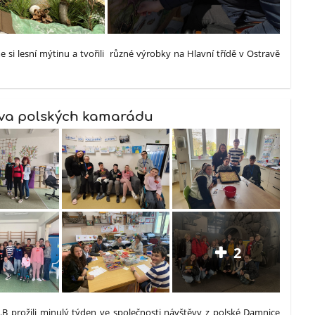
me si lesní mýtinu a tvořili různé výrobky na Hlavní třídě v Ostravě
va polských kamarádu
2
9.B prožili minulý týden ve společnosti návštěvy z polské Damnice