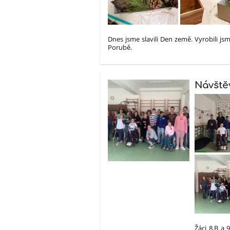
Dnes jsme slavili Den země. Vyrobili js
Porubě.
Návště
Žáci 8.B a 