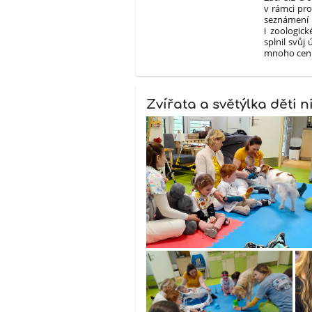
v rámci pro
seznámení
i zoologic
splnil svůj
mnoho cenn
Zvířata a světýlka děti 