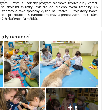
gramu Erasmus. Společný program zahrnoval tvořivé dílny, vaření,
 se školními zvířátky, exkurze do Malého světa techniky U6
ké zahrady a také společný výšlap na Prašivou. Projektový týden
 účel – prohloubil mezinárodní přátelství a přinesl všem účastníkům
ých zkušeností a zážitků.
nikdy neomrzí
8