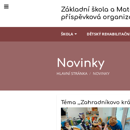
Základní škola a Mate
příspěvková organiz
ŠKOLA
DĚTSKÝ REHABILITAČN
Novinky
HLAVNÍ STRÁNKA
/
NOVINKY
Novinky
Téma ,,Zahradníkovo král