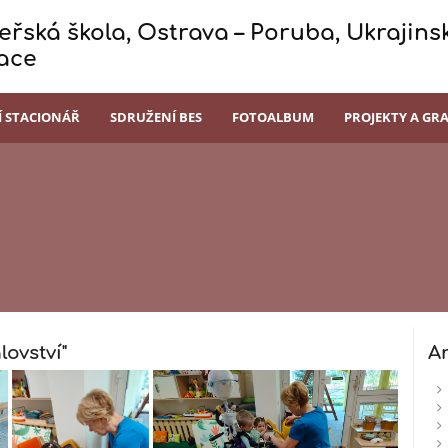
řská škola, Ostrava – Poruba, Ukrajinsk
ace
Í STACIONÁŘ
SDRUŽENÍ BES
FOTOALBUM
PROJEKTY A GR
ovství"
A